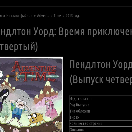
ая
Каталог файлов
Adventure Time
2013 год.
ндлтон Уорд: Время приключе
твертый)
Пендлтон Уор
(Выпуск четве
Издательство
Год Выпуска
Тип обложки
Тираж
Количество страниц
Описание