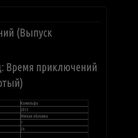
ний (Выпуск
д: Время приключений
ртый)
Комильфо
2013
Мягкая обложка
?
24