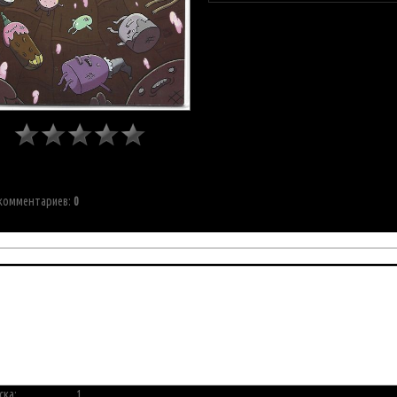
 комментариев
:
0
ска:
1