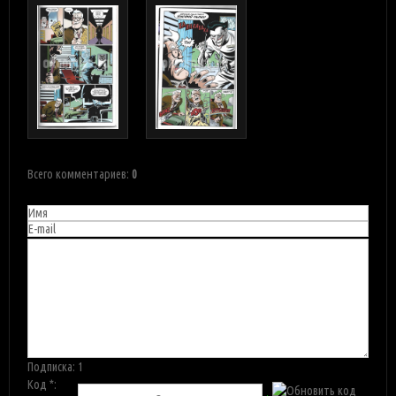
Всего комментариев
:
0
Подписка:
1
Код *: