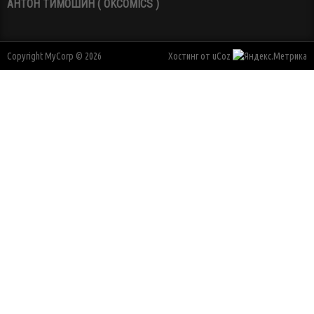
АНТОН ТИМОШИН ( OKCOMICS )
Copyright MyCorp © 2026
Хостинг от
uCoz