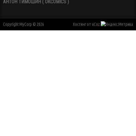
АНТОН ТИМОШИН ( OKCOMICS )
Copyright MyCorp © 2026
Хостинг от
uCoz