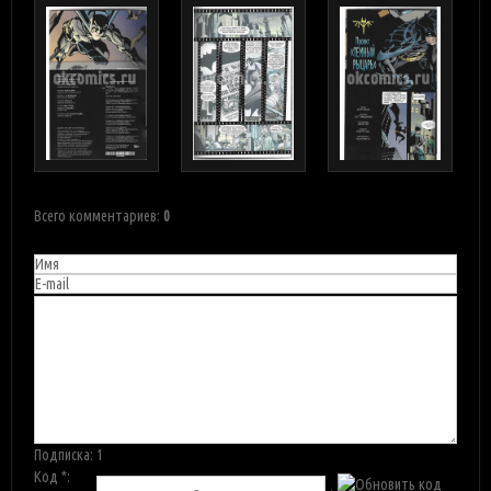
Всего комментариев
:
0
Подписка:
1
Код *: