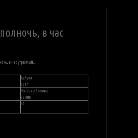
полночь, в час
ночь, в час угрюмый…
Азбука
2017
Мягкая обложка
25 000
40