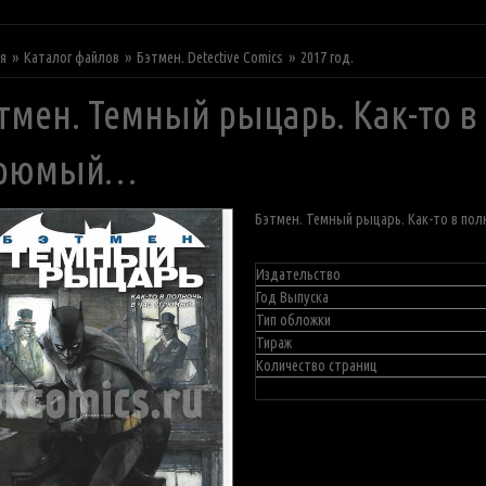
ая
Каталог файлов
Бэтмен. Detective Comics
2017 год.
тмен. Темный рыцарь. Как-то в 
грюмый…
Бэтмен. Темный рыцарь. Как-то в пол
Издательство
Год Выпуска
Тип обложки
Тираж
Количество страниц