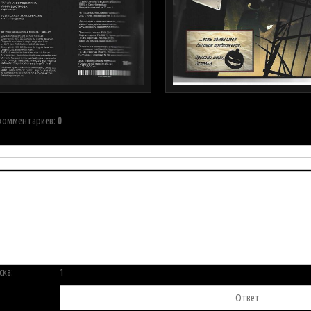
 комментариев
:
0
ска:
1