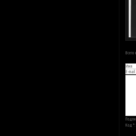
Всего
Подпи
Код *: