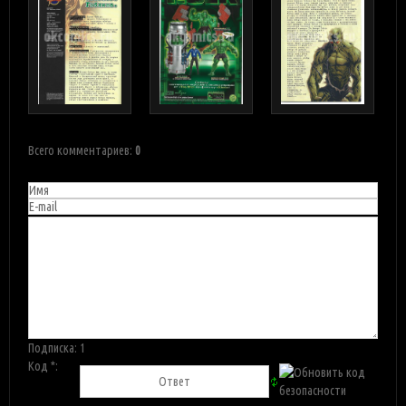
Всего комментариев
:
0
Подписка:
1
Код *: