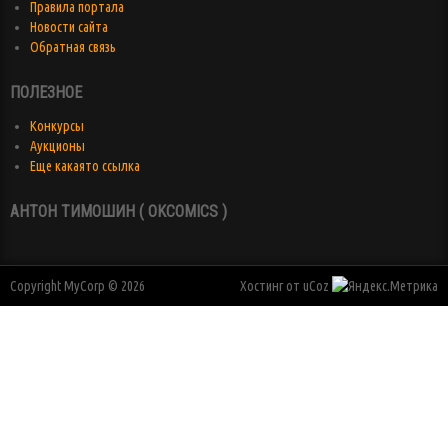
Правила портала
Новости сайта
Обратная связь
ПОЛЕЗНОЕ
Конкурсы
Аукционы
Еще какаято ссылка
АНТОН ТИМОШИН ( OKCOMICS )
Copyright MyCorp © 2026
Хостинг от
uCoz