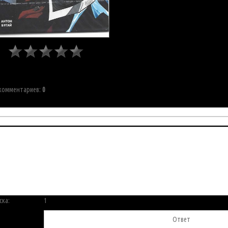
 комментариев
:
0
ска:
1