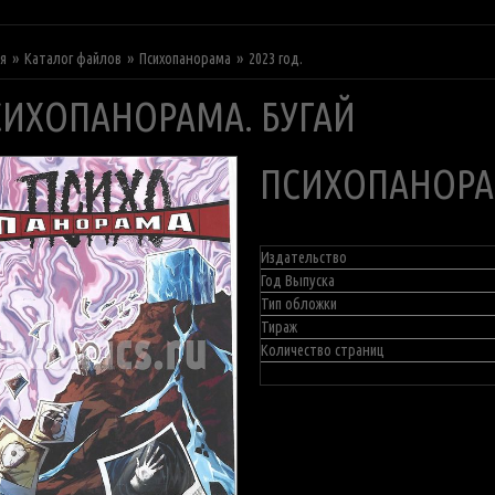
ая
Каталог файлов
Психопанорама
2023 год.
СИХОПАНОРАМА. БУГАЙ
ПСИХОПАНОРА
Издательство
Год Выпуска
Тип обложки
Тираж
Количество страниц