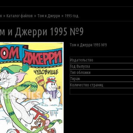
ая
Каталог файлов
Том и Джерри
1995 год.
м и Джерри 1995 №9
Том и Джерри 1995 №9
Издательство
Год Выпуска
Тип обложки
Тираж
Количество страниц