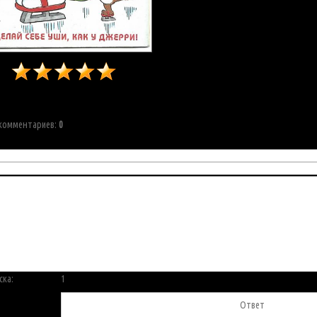
 комментариев
:
0
ска:
1