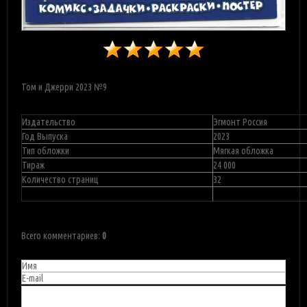
Том и Джерри 2023 №9
Издательство
Эгмонт Россия
Год Выпуска
2023
Тип обложки
Мягкая обложка
Тираж
24 000
Количество страниц
32
Всего комментариев
:
0