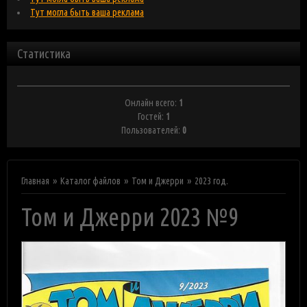
Тут могла быть ваша реклама
Статистика
Онлайн всего:
1
Гостей:
1
Пользователей:
0
Главная
Каталог файлов
Том и Джерри
2023 год.
Том и Джерри 2023 №9