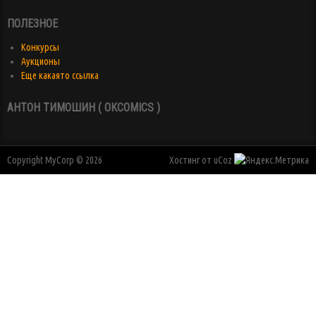
ПОЛЕЗНОЕ
Конкурсы
Аукционы
Еще какаято ссылка
АНТОН ТИМОШИН ( OKCOMICS )
Copyright MyCorp © 2026
Хостинг от
uCoz