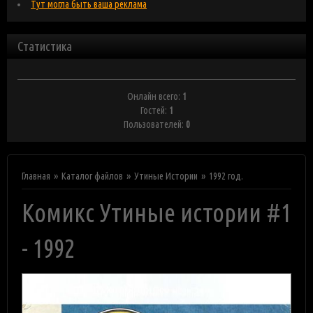
Тут могла быть ваша реклама
Статистика
Онлайн всего:
1
Гостей:
1
Пользователей:
0
Главная
Каталог файлов
Утиные Истории
1992 год.
Комикс Утиные истории #1
- 1992