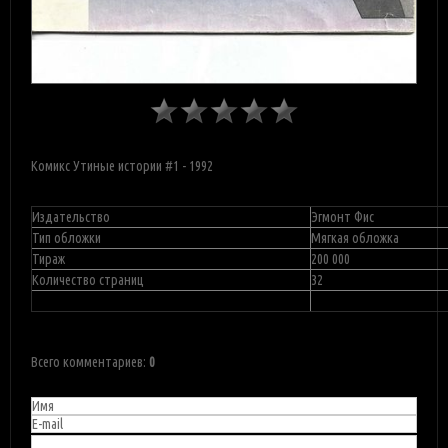
Комикс Утиные истории #1 - 1992
Издательство
Эгмонт Фис
Тип обложки
Мягкая обложка
Тираж
200 000
Количество страниц
32
Всего комментариев
:
0