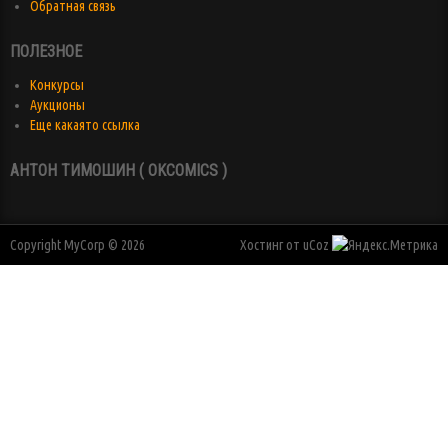
Обратная связь
ПОЛЕЗНОЕ
Конкурсы
Аукционы
Еще какаято ссылка
АНТОН ТИМОШИН ( OKCOMICS )
Copyright MyCorp © 2026
Хостинг от
uCoz