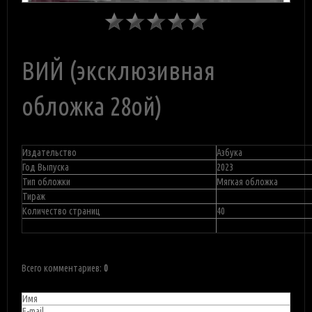
ВИЙ (эксклюзивная
обложка 28ой)
Издательство
Азбука
Год Выпуска
2023
Тип обложки
Мягкая обложка
Тираж
Количество страниц
40
Всего комментариев
:
0