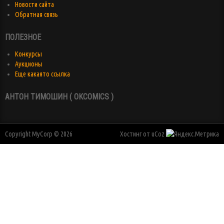
Новости сайта
Обратная связь
ПОЛЕЗНОЕ
Конкурсы
Аукционы
Еще какаято ссылка
АНТОН ТИМОШИН ( OKCOMICS )
Copyright MyCorp © 2026
Хостинг от
uCoz