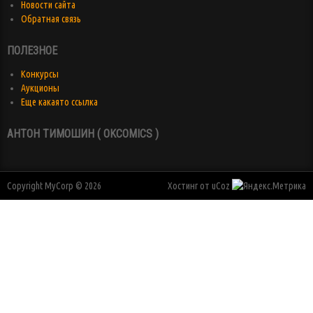
Новости сайта
Обратная связь
ПОЛЕЗНОЕ
Конкурсы
Аукционы
Еще какаято ссылка
АНТОН ТИМОШИН ( OKCOMICS )
Copyright MyCorp © 2026
Хостинг от
uCoz