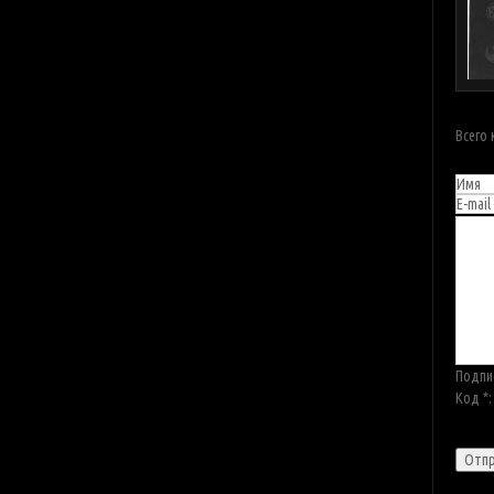
Всего
Подпи
Код *: