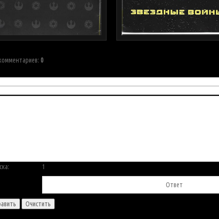
 комментариев
:
0
ска:
1