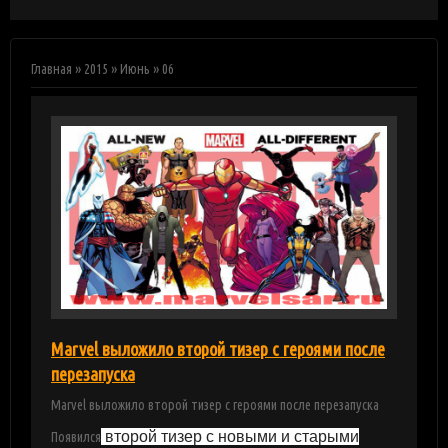
Главная
»
2015
»
Июнь
»
06
Marvel выложило второй тизер с героями после
перезапуска
Marvel выложило второй тизер с героями после перезапуска
второй тизер с новыми и старыми
Появился