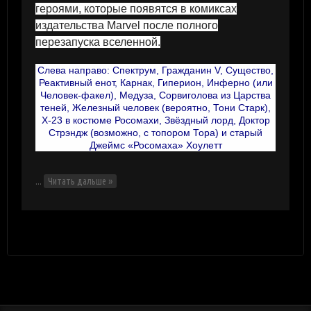
героями, которые появятся в комиксах
издательства Marvel после полного
перезапуска вселенной.
Слева направо: Спектрум, Гражданин V, Существо,
Реактивный енот, Карнак, Гиперион, Инферно (или
Человек-факел), Медуза, Сорвиголова из Царства
теней, Железный человек (вероятно, Тони Старк),
X-23 в костюме Росомахи, Звёздный лорд, Доктор
Стрэндж (возможно, с топором Тора) и старый
Джеймс «Росомаха» Хоулетт
...
Читать дальше »