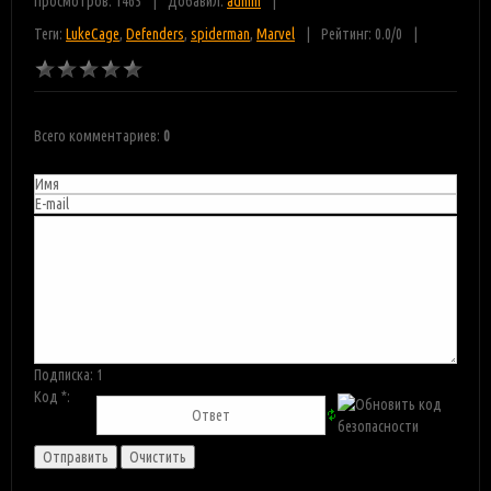
Просмотров: 1465
Добавил:
admin
Теги:
LukeCage
,
Defenders
,
spiderman
,
Marvel
Рейтинг:
0.0
/
0
Всего комментариев
:
0
Подписка:
1
Код *: