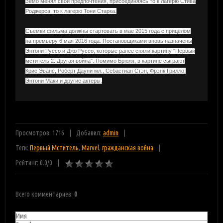
Земо менял свои предпочтения, присоединяясь то к лагерю Стива
Роджерса, то к лагерю Тони Старка.
Съемки фильма должны стартовать в мае 2015 года с прицелом
на премьеру 6 мая 2016 года. Постановщиками вновь назначены
Энтони Руссо и Джо Руссо, которые ранее сняли картину "Первый
мститель 2: Другая война". Помимо Брюля, в картине сыграют
Крис Эванс, Роберт Дауни мл., Себастиан Стэн, Фрэнк Грилло,
Энтони Маки и другие актеры.
Просмотров: 1716
Добавил:
admin
Теги:
Первый Мститель
,
Marvel
,
гражданская война
Рейтинг:
0.0
/
0
Всего комментариев
:
0