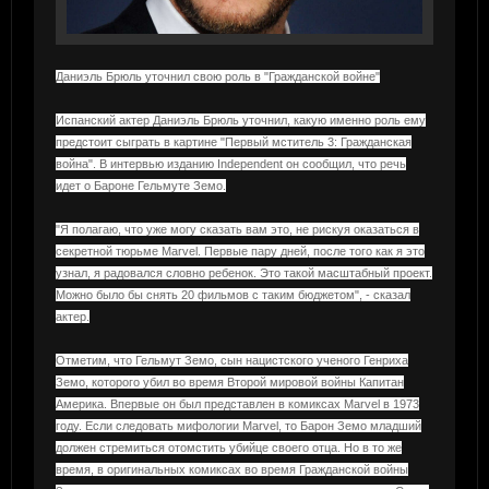
Даниэль Брюль уточнил свою роль в "Гражданской войне"
Испанский актер Даниэль Брюль уточнил, какую именно роль ему
предстоит сыграть в картине "Первый мститель 3: Гражданская
война". В интервью изданию Independent он сообщил, что речь
идет о Бароне Гельмуте Земо.
"Я полагаю, что уже могу сказать вам это, не рискуя оказаться в
секретной тюрьме Marvel. Первые пару дней, после того как я это
узнал, я радовался словно ребенок. Это такой масштабный проект.
Можно было бы снять 20 фильмов с таким бюджетом", - сказал
актер.
Отметим, что Гельмут Земо, сын нацистского ученого Генриха
Земо, которого убил во время Второй мировой войны Капитан
Америка. Впервые он был представлен в комиксах Marvel в 1973
году. Если следовать мифологии Marvel, то Барон Земо младший
должен стремиться отомстить убийце своего отца. Но в то же
время, в оригинальных комиксах во время Гражданской войны