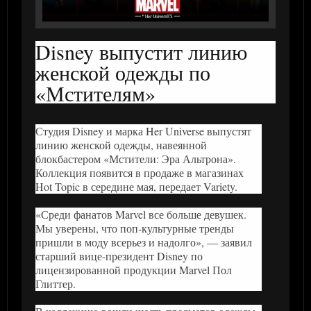
Disney выпустит линию
женской одежды по
«Мстителям»
Студия Disney и марка Her Universe выпустят
линию женской одежды, навеянной
блокбастером «Мстители: Эра Альтрона».
Коллекция появится в продаже в магазинах
Hot Topic в середине мая, передает Variety.
«Среди фанатов Marvel все больше девушек.
Мы уверены, что поп-культурные тренды
пришли в моду всерьез и надолго», — заявил
старший вице-президент Disney по
лицензированной продукции Marvel Пол
Глиттер.