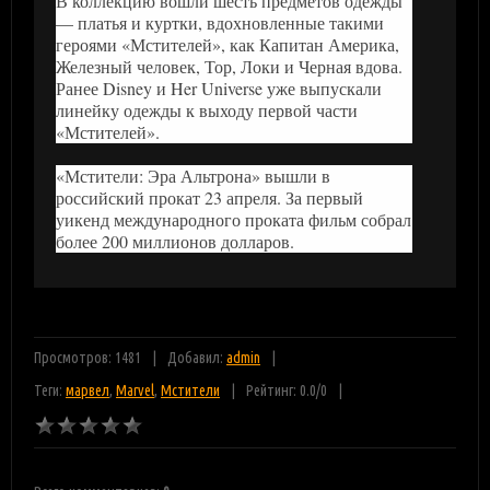
В коллекцию вошли шесть предметов одежды
— платья и куртки, вдохновленные такими
героями «Мстителей», как Капитан Америка,
Железный человек, Тор, Локи и Черная вдова.
Ранее Disney и Her Universe уже выпускали
линейку одежды к выходу первой части
«Мстителей».
«Мстители: Эра Альтрона» вышли в
российский прокат 23 апреля. За первый
уикенд международного проката фильм собрал
более 200 миллионов долларов.
Просмотров: 1481
Добавил:
admin
Теги:
марвел
,
Marvel
,
Мстители
Рейтинг:
0.0
/
0