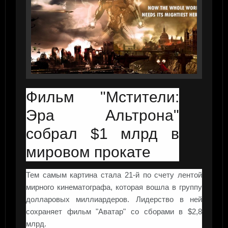
Фильм "Мстители:
Эра Альтрона"
собрал $1 млрд в
мировом прокате
Тем самым картина стала 21-й по счету лентой
мирного кинематографа, которая вошла в группу
долларовых миллиардеров. Лидерство в ней
сохраняет фильм "Аватар" со сборами в $2,8
млрд.