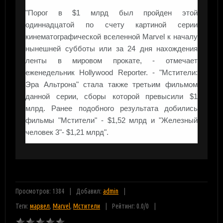
"Порог в $1 млрд был пройден этой
одиннадцатой по счету картиной серии
кинематографической вселенной Marvel к началу
нынешней субботы или за 24 дня нахождения
ленты в мировом прокате, - отмечает
еженедельник Hollywood Reporter. - "Мстители:
Эра Альтрона" стала также третьим фильмом
данной серии, сборы которой превысили $1
млрд. Ранее подобного результата добились
фильмы "Мстители" - $1,52 млрд и "Железный
человек 3"- $1,21 млрд".
Просмотров: 1384
Добавил:
admin
Теги:
марвел
,
Marvel
,
Мстители
Рейтинг:
0.0
/
0