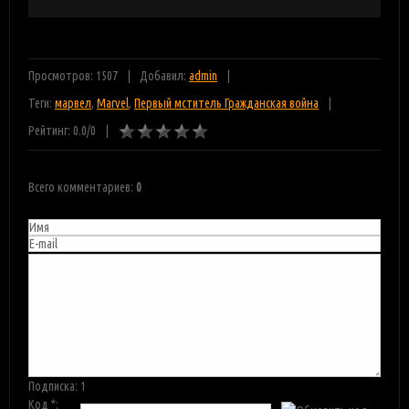
Просмотров: 1507
Добавил:
admin
Теги:
марвел
,
Marvel
,
Первый мститель Гражданская война
Рейтинг:
0.0
/
0
Всего комментариев
:
0
Подписка:
1
Код *: