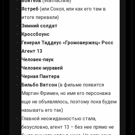
Воитель
(Warmachine)
Ястреб
(или Сокол, или как его там в
итоге перевели)
Зимний солдат
Кроссбоунс
Генерал Таддеус «Громовержец» Росс
Агент 13
Человек-паук
Человек-муравей
Черная Пантера
Бильбо Ватсон
(в фильме появится
Мартин Фримен, но имя его персонажа
еще не объявлялось, поэтому пока будем
называть его так)
Главной неожиданностью стала,
безусловно, агент 13 – без нее прямо не