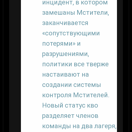
инцидент, в котором
замешаны Мстители,
заканчивается
«сопутствующими
потерями» и
разрушениями,
политики все тверже
настаивают на
создании системы
контроля Мстителей.
Новый статус кво
разделяет членов
команды на два лагеря,