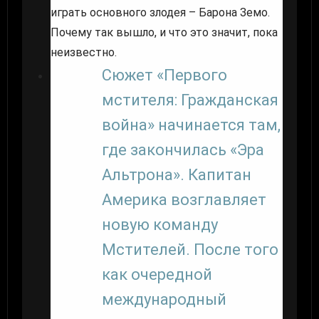
играть основного злодея – Барона Земо.
Почему так вышло, и что это значит, пока
неизвестно.
Сюжет «Первого
мстителя: Гражданская
война» начинается там,
где закончилась «Эра
Альтрона». Капитан
Америка возглавляет
новую команду
Мстителей. После того
как очередной
международный