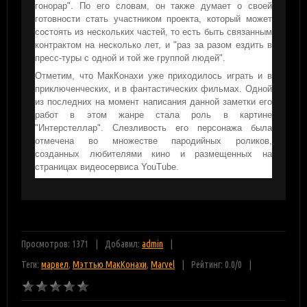
гонорар". По его словам, он также думает о своей
готовности стать участником проекта, который может
состоять из нескольких частей, то есть быть связанным
контрактом на несколько лет, и "раз за разом ездить в
пресс-туры с одной и той же группой людей".
Отметим, что МакКонахи уже приходилось играть и в
приключенческих, и в фантастических фильмах. Одной
из последних на момент написания данной заметки его
работ в этом жанре стала роль в картине
"Интерстеллар". Слезливость его персонажа была
отмечена во множестве пародийных роликов,
созданных любителями кино и размещенных на
страницах видеосервиса YouTube.
Просмотров: 1371
Добавил:
admin
Теги:
марвел
,
Мэттью МакКонахи
,
Marvel
Рейтинг:
0.0
/
0