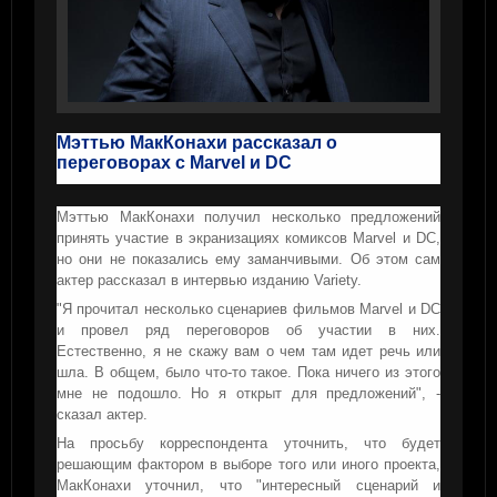
Мэттью МакКонахи рассказал о
переговорах с Marvel и DC
Мэттью МакКонахи получил несколько предложений
принять участие в экранизациях комиксов Marvel и DC,
но они не показались ему заманчивыми. Об этом сам
актер рассказал в интервью изданию Variety.
"Я прочитал несколько сценариев фильмов Marvel и DC
и провел ряд переговоров об участии в них.
Естественно, я не скажу вам о чем там идет речь или
шла. В общем, было что-то такое. Пока ничего из этого
мне не подошло. Но я открыт для предложений", -
сказал актер.
На просьбу корреспондента уточнить, что будет
решающим фактором в выборе того или иного проекта,
МакКонахи уточнил, что "интересный сценарий и