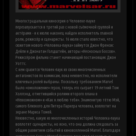
Многострадальная киносерия о Человеке-пауке
перезапускается в третий раз с новой съёмочной группой и
актёрами - и к июлю наконец найден исполнитель главной
роли, режиссёр и сценаристы. 16 июля стало известно, что
сюжетом нового «Человека-паука» займутся Джон Френсис
Дейли и Джонатан Голдштейн, авторы «Несносных боссов».
Режиссёром фильма станет начинающий постановщик Джон
Уоттс.
С кем сразится Человек-паук из своих многочисленных
антагонистов по комиксам, пока неизвестно, но исполнители
ключевых ролей выбраны. Поскольку требованием Marvel
было «омоложение» героя, теперь его сыграет 19-летний Том
Холлэнд, отметившийся ролями второго плана в
«Невозможном» и «Как я люблю тебя». Знаменитую тётю Мэй,
самого близкого для Питера Паркера человека, воплотит на
экране Мариса Томей.
Неизвестно, какую из многочисленных историй Человека-паука
воплотят сценаристы, но ясно, что она должна следовать за
общим развитием событий в киновселенной Marvel. Благодаря