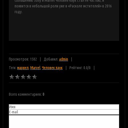
соглашению Sony и Marvel Человек-паук стал её частью, и
появится в небольшой роли уже в «Расколе мстителей» в 2016
году.
Просмотров: 1502
Добавил:
admin
Теги:
марвел
,
Marvel
,
Человек паук
Рейтинг:
0.0
/
0
Всего комментариев
:
0