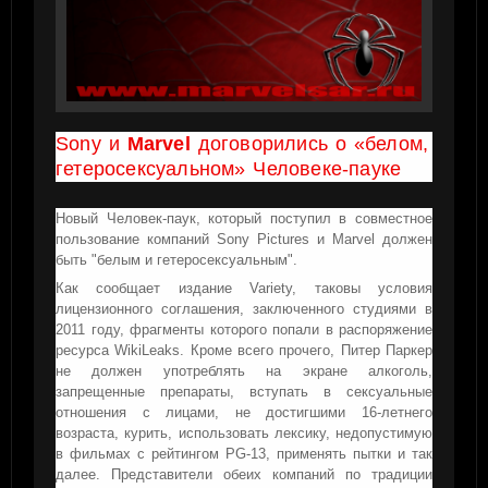
Sony и
Marvel
договорились о «белом,
гетеросексуальном» Человеке-пауке
Новый Человек-паук, который поступил в совместное
пользование компаний Sony Pictures и Marvel должен
быть "белым и гетеросексуальным".
Как сообщает издание Variety, таковы условия
лицензионного соглашения, заключенного студиями в
2011 году, фрагменты которого попали в распоряжение
ресурса WikiLeaks. Кроме всего прочего, Питер Паркер
не должен употреблять на экране алкоголь,
запрещенные препараты, вступать в сексуальные
отношения с лицами, не достигшими 16-летнего
возраста, курить, использовать лексику, недопустимую
в фильмах с рейтингом PG-13, применять пытки и так
далее. Представители обеих компаний по традиции