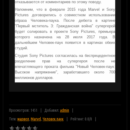
отказываются от комментариев по этому поводу.
Напомним, что в феврале 2015 года Marvel и Sony
Pictures договорились о совместном использовании
образа Человека-паука. После дебюта в картине
"Первый мститель 3: Гражданская война" супергерой
будет солировать в проекте Sony Pictures, премьера
которого назначена на 28 июля 2017 года. В
дальнейшем Человек-паук появится в картинах обеих
студий.
Студия Sony Pictures согласилась на беспрецедентное
разделение прав на супергероя после не
впечатляющего проката фильма "Новый Человек-паук:
Высокое напряжение", заработавшего около 700
миллионов долларов.
Просмотров: 1451
Добавил:
admin
Теги:
марвел
,
Marvel
,
Человек паук
Рейтинг:
0.0
/
0