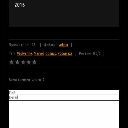
2016
Просмотров: 1271
Добавил:
admin
Теги:
Wolverine
,
Marvel
,
Comics
,
Росомаха
Рейтинг:
0.0
/
0
Всего комментариев
:
0